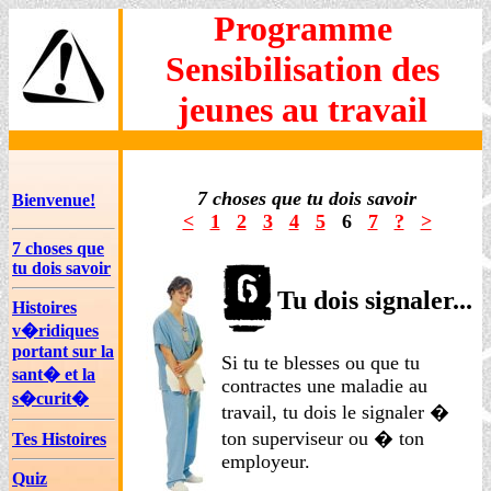
Programme
Sensibilisation des
jeunes au travail
7 choses que tu dois savoir
Bienvenue!
<
1
2
3
4
5
6
7
?
>
7 choses que
tu dois savoir
Tu dois signaler...
Histoires
v�ridiques
portant sur la
Si tu te blesses ou que tu
sant� et la
contractes une maladie au
s�curit�
travail, tu dois le signaler �
ton superviseur ou � ton
Tes Histoires
employeur.
Quiz