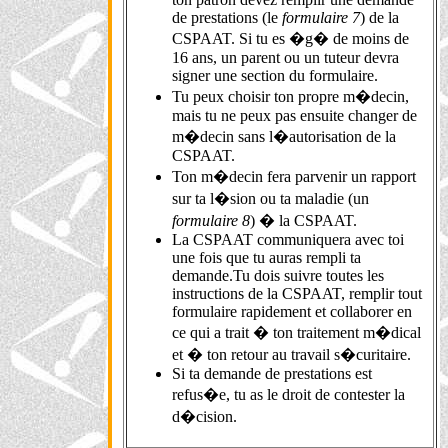
de prestations (le
formulaire 7
) de la
CSPAAT. Si tu es �g� de moins de
16 ans, un parent ou un tuteur devra
signer une section du formulaire.
Tu peux choisir ton propre m�decin,
mais tu ne peux pas ensuite changer de
m�decin sans l�autorisation de la
CSPAAT.
Ton m�decin fera parvenir un rapport
sur ta l�sion ou ta maladie (un
formulaire 8
) � la CSPAAT.
La CSPAAT communiquera avec toi
une fois que tu auras rempli ta
demande.Tu dois suivre toutes les
instructions de la CSPAAT, remplir tout
formulaire rapidement et collaborer en
ce qui a trait � ton traitement m�dical
et � ton retour au travail s�curitaire.
Si ta demande de prestations est
refus�e, tu as le droit de contester la
d�cision.