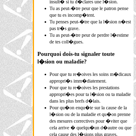
insult� si tu d�clares une l�sion.
Tu as peut-�tre peur que le patron pense
que tu es incomp�tent.
Tu penses peut-�tre que la l�sion n�est
pas tr�s grave.
Tu as peut-�tre peur de perdre l�estime
de tes coll�gues.
Pourquoi dois-tu signaler toute
l�sion ou maladie?
Pour que tu re�oives les soins m�dicaux
appropri�s imm�diatement.
Pour que tu re�oives les prestations
appropri�es pour ta l�sion ou ta maladie
dans les plus brefs d�lais.
Pour qu�on enqu�te sur la cause de la
l�sion ou de la maladie et qu�on prenne
des mesures correctives pour �viter que
cela arrive � quelqu�un d�autre ou que
cela cause des l�sions plus graves.