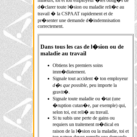
mineurs, toi et ton employeur �tes oblig�s de
d�clarer toute l�sion ou maladie reli�e au
travail � la CSPAAT rapidement et de
pr�senter une demande d�indemnisation
correctement.
Dans tous les cas de l�sion ou de
maladie au travail
Obtiens les premiers soins
imm�diatement.
Signale tout accident � ton employeur
d�s que possible
, peu importe la
gravit�.
Signale toute maladie ou �tat (une
�ruption cutan�e, par exemple) qui,
selon toi, est reli� au travail.
Si tu subis une perte de gains ou
requiers un traitement m�dical en
raison de la l�sion ou la maladie, toi et
ton patron devez remplir une demande