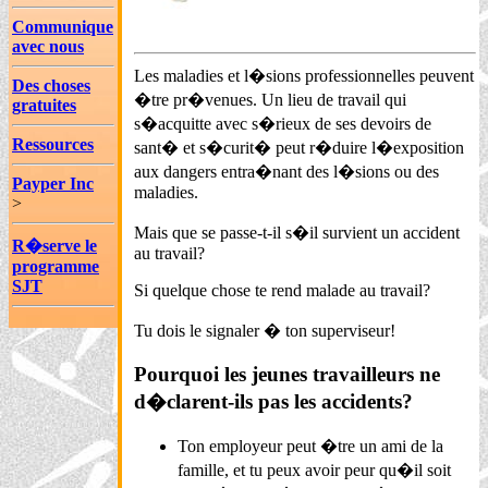
Communique
avec nous
Les maladies et l�sions professionnelles peuvent
Des choses
�tre pr�venues. Un lieu de travail qui
gratuites
s�acquitte avec s�rieux de ses devoirs de
Ressources
sant� et s�curit� peut r�duire l�exposition
aux dangers entra�nant des l�sions ou des
Payper Inc
maladies.
>
Mais que se passe-t-il s�il survient un accident
R�serve le
au travail?
programme
SJT
Si quelque chose te rend malade au travail?
Tu dois le signaler � ton superviseur!
Pourquoi les jeunes travailleurs ne
d�clarent-ils pas les accidents?
Ton employeur peut �tre un ami de la
famille, et tu peux avoir peur qu�il soit